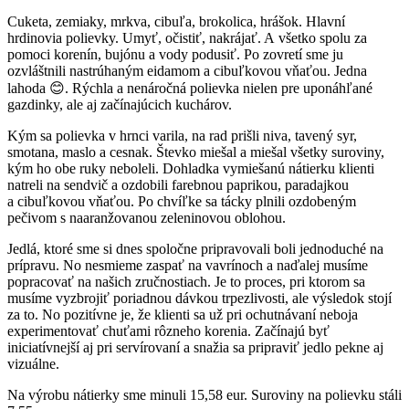
Cuketa, zemiaky, mrkva, cibuľa, brokolica, hrášok. Hlavní
hrdinovia polievky. Umyť, očistiť, nakrájať. A všetko spolu za
pomoci korenín, bujónu a vody podusiť. Po zovretí sme ju
ozvláštnili nastrúhaným eidamom a cibuľkovou vňaťou. Jedna
lahoda 😊. Rýchla a nenáročná polievka nielen pre uponáhľané
gazdinky, ale aj začínajúcich kuchárov.
Kým sa polievka v hrnci varila, na rad prišli niva, tavený syr,
smotana, maslo a cesnak. Števko miešal a miešal všetky suroviny,
kým ho obe ruky neboleli. Dohladka vymiešanú nátierku klienti
natreli na sendvič a ozdobili farebnou paprikou, paradajkou
a cibuľkovou vňaťou. Po chvíľke sa tácky plnili ozdobeným
pečivom s naaranžovanou zeleninovou oblohou.
Jedlá, ktoré sme si dnes spoločne pripravovali boli jednoduché na
prípravu. No nesmieme zaspať na vavrínoch a naďalej musíme
popracovať na našich zručnostiach. Je to proces, pri ktorom sa
musíme vyzbrojiť poriadnou dávkou trpezlivosti, ale výsledok stojí
za to. No pozitívne je, že klienti sa už pri ochutnávaní neboja
experimentovať chuťami rôzneho korenia. Začínajú byť
iniciatívnejší aj pri servírovaní a snažia sa pripraviť jedlo pekne aj
vizuálne.
Na výrobu nátierky sme minuli 15,58 eur. Suroviny na polievku stáli