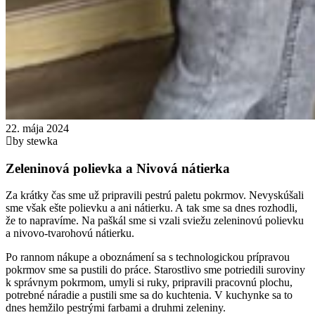
22. mája 2024
by stewka
Zeleninová polievka a Nivová nátierka
Za krátky čas sme už pripravili pestrú paletu pokrmov. Nevyskúšali
sme však ešte polievku a ani nátierku. A tak sme sa dnes rozhodli,
že to napravíme. Na paškál sme si vzali sviežu zeleninovú polievku
a nivovo-tvarohovú nátierku.
Po rannom nákupe a oboznámení sa s technologickou prípravou
pokrmov sme sa pustili do práce. Starostlivo sme potriedili suroviny
k správnym pokrmom, umyli si ruky, pripravili pracovnú plochu,
potrebné náradie a pustili sme sa do kuchtenia. V kuchynke sa to
dnes hemžilo pestrými farbami a druhmi zeleniny.