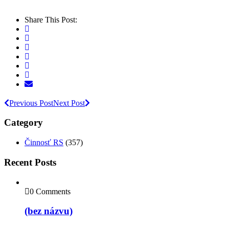
Share This Post:
Previous Post
Next Post
Category
Činnosť RS
(357)
Recent Posts
0 Comments
(bez názvu)