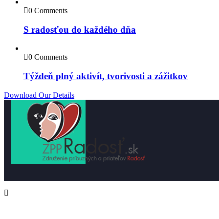
0 Comments
S radosťou do každého dňa
0 Comments
Týždeň plný aktivít, tvorivosti a zážitkov
Download Our Details