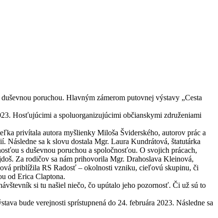
ť s duševnou poruchou. Hlavným zámerom putovnej výstavy „Cesta
 2023. Hosťujúcimi a spoluorganizujúcimi občianskymi združeniami
ľka privítala autora myšlienky Miloša Šviderského, autorov prác a
 Následne sa k slovu dostala Mgr. Laura Kundrátová, štatutárka
enosťou s duševnou poruchou a spoločnosťou. O svojich prácach,
ajdoš. Za rodičov sa nám prihovorila Mgr. Drahoslava Kleinová,
vá priblížila RS Radosť – okolnosti vzniku, cieľovú skupinu, či
ou od Erica Claptona.
tevník si tu našiel niečo, čo upútalo jeho pozornosť. Či už sú to
ýstava bude verejnosti sprístupnená do 24. februára 2023. Následne sa