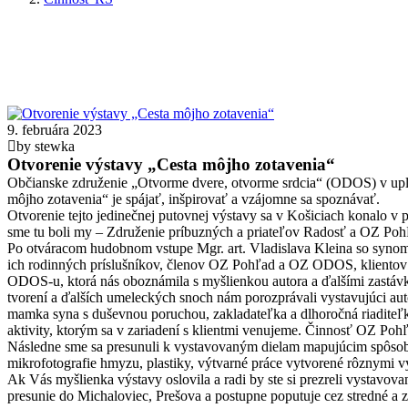
9. februára 2023
by stewka
Otvorenie výstavy „Cesta môjho zotavenia“
Občianske združenie „Otvorme dvere, otvorme srdcia“ (ODOS) v upl
môjho zotavenia“ je spájať, inšpirovať a vzájomne sa spoznávať.
Otvorenie tejto jedinečnej putovnej výstavy sa v Košiciach konalo v
sme tu boli my – Združenie príbuzných a priateľov Radosť a OZ Poh
Po otváracom hudobnom vstupe Mgr. art. Vladislava Kleina so synom V
ich rodinných príslušníkov, členov OZ Pohľad a OZ ODOS, klientov 
ODOS-u, ktorá nás oboznámila s myšlienkou autora a ďalšími zastávka
tvorení a ďalších umeleckých snoch nám porozprávali vystavujúci auto
mamka syna s duševnou poruchou, zakladateľka a dlhoročná riaditeľk
aktivity, ktorým sa v zariadení s klientmi venujeme. Činnosť OZ Pohľ
Následne sme sa presunuli k vystavovaným dielam mapujúcim spôsoby 
mikrofotografie hmyzu, plastiky, výtvarné práce vytvorené rôznymi v
Ak Vás myšlienka výstavy oslovila a radi by ste si prezreli vystavova
presunie do Michaloviec, Prešova a postupne poputuje cez stredné a 