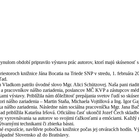
ynulom období pripravilo výstavu prác autorov, ktorí majú skúsenos
 priestoroch knižnice Jána Bocatia na Triede SNP v stredu, 1. februára
ľad.
ladkom patrilo úvodné slovo Mgr. Alici Schützovej. Naša pani riadite
a pracovníkov nášho zariadenia, poslancov MČ KVP a zástupcov médií.
mi výstavy. Priblížila nám dôležitosť prepájania svetov ľudí so skús
ri nášho zariadenia – Martin Staňa, Michaela Vojtillová a Ing. Igor G
a nášho zariadenia. Následne nám sociálna pracovníčka Mgr. Jana Bačo
ad priblížila Katarína Iršová. Oficiálnu časť ukončil Jozef Čech skladb
vyrovnávania sa autorov so svojimi ťažkosťami a emóciami. Každý návš
ýtvarnými technikami či zbierka básni.
né expozície, navštívte pobočku knižnice počas jej otváracích hodín. V
západné Slovensko až do Bratislavy.