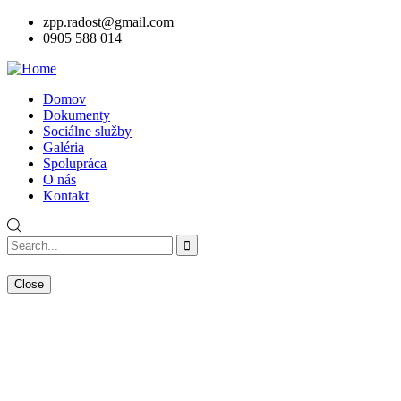
zpp.radost@gmail.com
0905 588 014
Domov
Dokumenty
Sociálne služby
Galéria
Spolupráca
O nás
Kontakt
Close