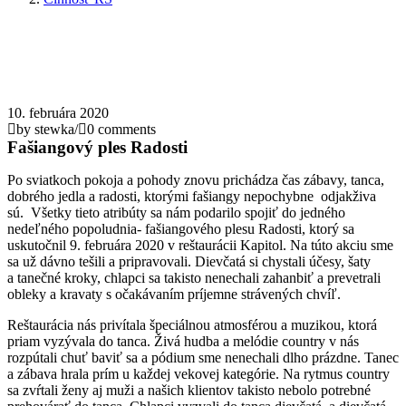
10. februára 2020
by stewka
/
0 comments
Fašiangový ples Radosti
Po sviatkoch pokoja a pohody znovu prichádza čas zábavy, tanca,
dobrého jedla a radosti, ktorými fašiangy nepochybne odjakživa
sú. Všetky tieto atribúty sa nám podarilo spojiť do jedného
nedeľného popoludnia- fašiangového plesu Radosti, ktorý sa
uskutočnil 9. februára 2020 v reštaurácii Kapitol. Na túto akciu sme
sa už dávno tešili a pripravovali. Dievčatá si chystali účesy, šaty
a tanečné kroky, chlapci sa takisto nenechali zahanbiť a prevetrali
obleky a kravaty s očakávaním príjemne strávených chvíľ.
Reštaurácia nás privítala špeciálnou atmosférou a muzikou, ktorá
priam vyzývala do tanca. Živá hudba a melódie country v nás
rozpútali chuť baviť sa a pódium sme nenechali dlho prázdne. Tanec
a zábava hrala prím u každej vekovej kategórie. Na rytmus country
sa zvŕtali ženy aj muži a našich klientov takisto nebolo potrebné