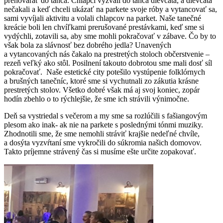
prehovárať do tanca. Chlapci vyzvali do tanca dievčatá, a dievčatá
nečakali a keď chceli ukázať na parkete svoje róby a vytancovať sa,
sami vyvíjali aktivitu a volali chlapcov na parket. Naše tanečné
kreácie boli len chvíľkami prerušované prestávkami, keď sme si
vydýchli, zotavili sa, aby sme mohli pokračovať v zábave. Čo by to
však bola za slávnosť bez dobrého jedla? Unavených
a vytancovaných nás čakalo na prestretých stoloch občerstvenie –
rezeň veľký ako stôl. Posilnení takouto dobrotou sme mali dosť síl
pokračovať. Naše estetické city potešilo vystúpenie folklórnych
a brušných tanečníc, ktoré sme si vychutnali zo zákutia krásne
prestretých stolov. Všetko dobré však má aj svoj koniec, zopár
hodín zbehlo o to rýchlejšie, že sme ich strávili výnimočne.
Deň sa vystriedal s večerom a my sme sa rozlúčili s fašiangovým
plesom ako inak- ak nie na parkete s poslednými tónmi muziky.
Zhodnotili sme, že sme nemohli stráviť krajšie nedeľné chvíle,
a dosýta vyzvŕtaní sme vykročili do súkromia našich domovov.
Takto príjemne strávený čas si musíme ešte určite zopakovať.