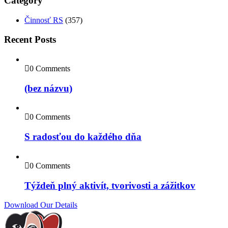
Category
Činnosť RS
(357)
Recent Posts
0 Comments
(bez názvu)
0 Comments
S radosťou do každého dňa
0 Comments
Týždeň plný aktivít, tvorivosti a zážitkov
Download Our Details