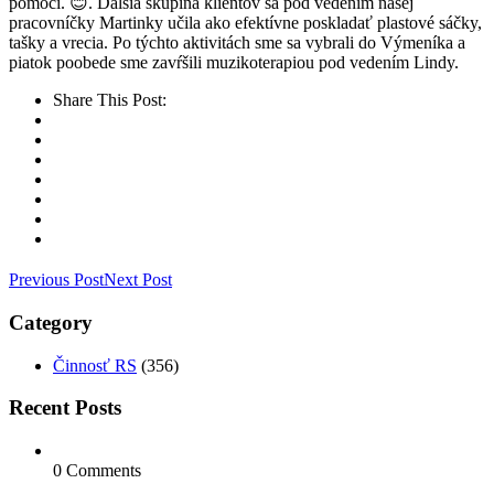
pomoci. 😊. Ďalšia skupina klientov sa pod vedením našej
pracovníčky Martinky učila ako efektívne poskladať plastové sáčky,
tašky a vrecia. Po týchto aktivitách sme sa vybrali do Výmeníka a
piatok poobede sme zavŕšili muzikoterapiou pod vedením Lindy.
Share This Post:
Previous Post
Next Post
Category
Činnosť RS
(356)
Recent Posts
0 Comments