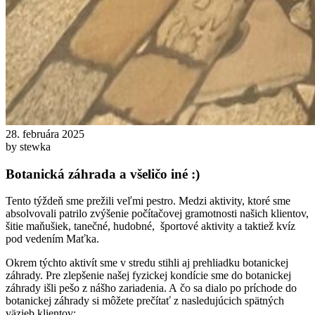
28. februára 2025
by stewka
Botanická záhrada a všeličo iné :)
Tento týždeň sme prežili veľmi pestro. Medzi aktivity, ktoré sme
absolvovali patrilo zvýšenie počítačovej gramotnosti našich klientov,
šitie maňušiek, tanečné, hudobné, športové aktivity a taktiež kvíz
pod vedením Maťka.
Okrem týchto aktivít sme v stredu stihli aj prehliadku botanickej
záhrady. Pre zlepšenie našej fyzickej kondície sme do botanickej
záhrady išli pešo z nášho zariadenia. A čo sa dialo po príchode do
botanickej záhrady si môžete prečítať z nasledujúcich spätných
väzieb klientov: