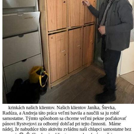
krinkách našich klientov. Našich klientov Janíka, Števka,
Radúza, a Andreja táto práca veľmi bavila a naučili sa ju robiť
samostatne. Týmto spôsobom sa chceme veľmi pekne poďakovať
pánovi Rystvejovi za odborný dohľad pri tejto činnosti. Máme
nádej, že nabudúce túto aktivitu zvládnu naši chlapci samostatne bez