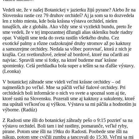
Vedeli ste, že v našej Botanickej v jazierku žijú pyrane? Alebo že na
Slovensku rastie cez 79 druhov orchideí? Aj ja som sa to dozvedela
len z tohto miesta, kde bola krásna výstava orchideí, nielen
tunajších, ale z globálu. Ako vždy sme si vyzliekli bundu, preto že
sme vedeli, že v tej impozantnej džungli alias skleníku bude riadny
opar. Vstúpili sme teda do sveta rastlín všetkého druhu. Cez
exotické palmy a rôzne cudzokrajné druhy stromov až po kaktusy
a samozrejme orchidey. Nedala sa vôbec porovnať, ktorá z nich je
krajšia. Cez svetloružové, zelené až bordové, ktoré ma očarili asi
najviac. Spravili sme si fotky, na ktoré budeme mať krásne
spomienky. Celá prehliadka bola super a teším sa na ďalšie výstavy.
(Leonka)
V botanickej záhrade sme videli veľmi krásne orchidey – od
najmenších po veľké. Mne sa páčili veľké fialové orchidey. Pri
orchideách boli informácie o nich vo svete a spoznal som aj tie,
ktoré rastú na Slovensku. Pozerali sme aj kaktusy a sukulenty, ktoré
ma upútali veľkosťou aj výškou. Výstava sa mi páčila a hodnotím ju
výborne. (Radúz)
Z Radosti sme išli do botanickej záhrady pešo o 9:15 pozrieť sa na
výstavu orchideí. Boli tam i iné rastliny, pomaranče, veľké ryby,
pirane. Potom sme išli na 19tku do Radosti. Poobede sme išli na
nákup, potom sme cvičili zumbu a tancovali do 15:30. Veľmi sa mi