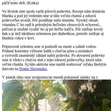
páčil tento deň. (Katka)
Vo štvrtok sme spolu varili pórovú polievku. Recept nám doniesla
Marika a pod jej vedením sme si túto veľmi chutnú a zdravú
polievočku uvarili. Pór posilňuje našu imunitu. Vysoký obsah
vitamínu C ho radí k prírodným liečivám vírusových ochorení.,
pričom je možné využiť ho aj pri liečbe kašľu. Pór znižuje krvný
tlak a je tiež ideálnou zeleninou pre diabetikou, pretože znižuje aj
hladinu cukru v krvi.
Pripravenú zeleninu sme si podusili na masle a zaliali vodou.
Pridané koreniny výborne ladili s chuťou póru a zemiakov
a vytvorili znamenitý základ našej polievky. Po dovarení polievky
sme si všetci s chuťou dali z tejto zdravej polievočky, ktorá nám
veľmi chutila. Aj túto aktivitu sme mohli realizovať vďaka štedrým
darcom na
Donio Slovensko.
V piatok ráno sme svojpomocne menili pokazené zámky na s