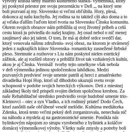
výtvory krášlia steny malého kultúrneho stánku- výmenníka, ktorý
jej poskytol priestor pre svoju prezentáciu v Deň „, na ktorý sme
boli pozvaní aj my. Slovensko si veľmi obľúbila. Hory, plesá,
dokonca aj našu kuchyňu. Jej rodina sa tu taktiež cíti ako doma a to
aj vďaka ďalším ľuďom ktorí tvoria na Slovensku Čínsku komunitu.
Okrem svojich obrazov nám priblížila aj svoj životný príbeh a celú
cestu ktorá ju priviedla do našej krajiny. Jej osud nebol o nič menej
zaujímavý ako jej talent. O tom, že má aj dobré srdce svedčí dar,
ktorý venovala nášmu združeniu- svoj obraz, na ktorom je stvárnený
jeden z najkrajších kútov Slovenska- romanticky zasnežené štrbské
pleso. Stretnutie a rozhovor s Liu nám poskytol nielen estetický
zážitok, ale aj rozšíril obzory a priblížil život tak vzdialených kultúr,
akou je aj Čínska. Vernisáž tvorby tejto umelkyne však nebola
v deň výmenníka jedinou spoločenskou lahôdkou. Medzi
pozvaných predviesť svoje umenie patrili aj herci z amatérskeho
divadielka Hopi Hop, ktorí už dlhodobo ukazujú svetu svoje
schopnosti v podobe svojich hereckých výkonov. Deti z miestnej
základnej školy tiež prispeli svojim dielom spoločnou kresbou. Za
naše Rehabilitačné stredisko predviedlo svoje hudobné umenie trio-
Kleinovci – otec a syn Vladko, a ich rodinný priateľ Dodo Čech,
ktorí zanôtili naše obľúbené veselé melódie. Kultúrna mediátorka
Zdenka, ktorá tento veľmi pekný deň zorganizovala, nenechala nič
na náhodu a myslela aj na gastronomické umenie. Ponúkla nás
bylinkovým nápojom zo sirupu vyrobeného z byliniek a koláčov
domácej výmenníkovej výroby. Všetky naše zmysly a potreby boli