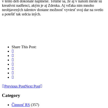
v tento deň dokonale naplnené. Tešíme sa, že aj v našom meste sú
kreatívni nadšenci, akým je aj Zdenka. Aj vďaka nim mnoho
neobjavených talentov dostane možnosť vyviesť svoj dar na svetlo
a potešiť tak srdcia iných.
Share This Post:
Previous Post
Next Post
Category
Činnosť RS
(357)