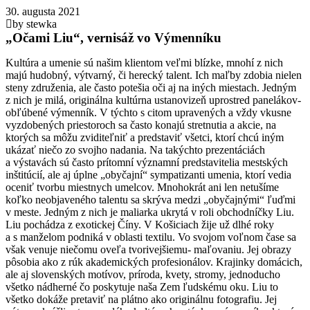
30. augusta 2021
by stewka
„Očami Liu“, vernisáž vo Výmenníku
Kultúra a umenie sú našim klientom veľmi blízke, mnohí z nich
majú hudobný, výtvarný, či herecký talent. Ich maľby zdobia nielen
steny združenia, ale často potešia oči aj na iných miestach. Jedným
z nich je milá, originálna kultúrna ustanovizeň uprostred panelákov-
obľúbené výmenník. V týchto s citom upravených a vždy vkusne
vyzdobených priestoroch sa často konajú stretnutia a akcie, na
ktorých sa môžu zviditeľniť a predstaviť všetci, ktorí chcú iným
ukázať niečo zo svojho nadania. Na takýchto prezentáciách
a výstavách sú často prítomní významní predstavitelia mestských
inštitúcií, ale aj úplne „obyčajní“ sympatizanti umenia, ktorí vedia
oceniť tvorbu miestnych umelcov. Mnohokrát ani len netušíme
koľko neobjaveného talentu sa skrýva medzi „obyčajnými“ ľuďmi
v meste. Jedným z nich je maliarka ukrytá v roli obchodníčky Liu.
Liu pochádza z exotickej Číny. V Košiciach žije už dlhé roky
a s manželom podniká v oblasti textilu. Vo svojom voľnom čase sa
však venuje niečomu oveľa tvorivejšiemu- maľovaniu. Jej obrazy
pôsobia ako z rúk akademických profesionálov. Krajinky domácich,
ale aj slovenských motívov, príroda, kvety, stromy, jednoducho
všetko nádherné čo poskytuje naša Zem ľudskému oku. Liu to
všetko dokáže pretaviť na plátno ako originálnu fotografiu. Jej