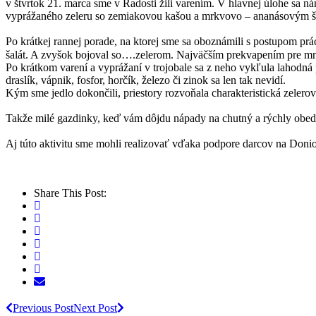
v štvrtok 21. marca sme v Radosti žili varením. V hlavnej úlohe sa n
vyprážaného zeleru so zemiakovou kašou a mrkvovo – ananásovým š
Po krátkej rannej porade, na ktorej sme sa oboznámili s postupom prác
šalát. A zvyšok bojoval so….zelerom. Najväčším prekvapením pre mnoh
Po krátkom varení a vyprážaní v trojobale sa z neho vykľula lahodná
draslík, vápnik, fosfor, horčík, železo či zinok sa len tak nevidí.
Kým sme jedlo dokončili, priestory rozvoňala charakteristická zelero
Takže milé gazdinky, keď vám dôjdu nápady na chutný a rýchly obed, 
Aj túto aktivitu sme mohli realizovať vďaka podpore darcov na Donio
Share This Post:
Previous Post
Next Post