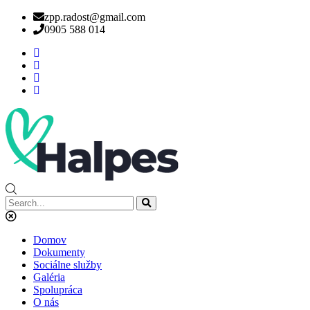
zpp.radost@gmail.com
0905 588 014
Domov
Dokumenty
Sociálne služby
Galéria
Spolupráca
O nás