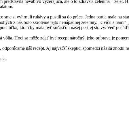
ám predstavila nevábivo vyzerajúca, ale o to zdravšia zelenina – zeler
alátom.
e sme si vyhrnuli rukávy a pustili sa do práce. Jedna partia mala na st
ých z nás bolo skrotenie tejto nenápadnej zeleniny. „Cvičil s nami“, 
 pochúťka, ktorá by mala byť súčasťou našej pestrej stravy. Veď posú
vá vôňa. Hoci sa môže zdať byť recept náročný, jeho príprava je pomer
odporúčame náš recept. Aj najväčší skeptici spomedzi nás sa zhodli na
.sk.