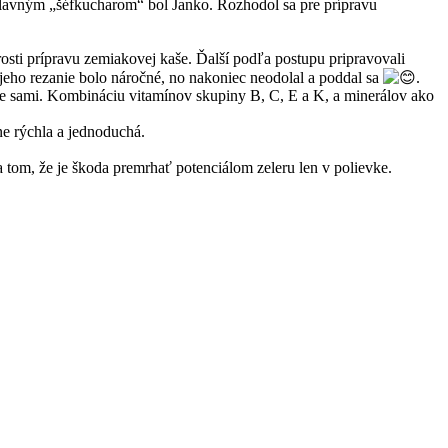
. Hlavným „šéfkucharom“ bol Janko. Rozhodol sa pre prípravu
arosti prípravu zemiakovej kaše. Ďalší podľa postupu pripravovali
jeho rezanie bolo náročné, no nakoniec neodolal a poddal sa
.
ďte sami. Kombináciu vitamínov skupiny B, C, E a K, a minerálov ako
ne rýchla a jednoduchá.
 tom, že je škoda premrhať potenciálom zeleru len v polievke.