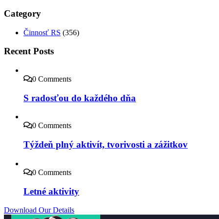
Category
Činnosť RS
(356)
Recent Posts
0 Comments
S radosťou do každého dňa
0 Comments
Týždeň plný aktivít, tvorivosti a zážitkov
0 Comments
Letné aktivity
Download Our Details