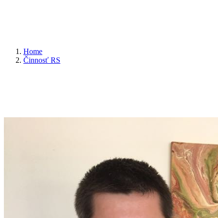
Home
Činnosť RS