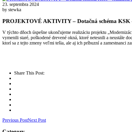
23. septembra 2024
by stewka
PROJEKTOVÉ AKTIVITY – Dotačná schéma KSK – r
V týchto dňoch úspešne ukončujeme realizáciu projektu „Modernizác
vymenili staré, poškodené drevené okná, ktoré netesnili a neustále d
ktorí sa z tejto zmeny veľmi tešia, ale aj ich príbuzní a zamestnanci z
Share This Post:
Previous Post
Next Post
Category