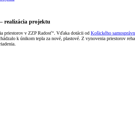
ealizácia projektu
ia priestorov v ZZP Radosť“. Vďaka dotácii od
Košického samosprávn
ochádzalo k únikom tepla za nové, plastové. Z vynovenia priestorov reha
ariadenia.