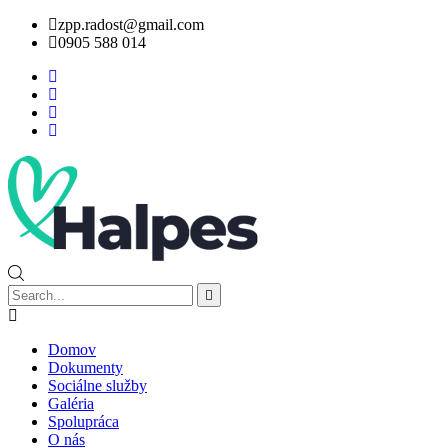
zpp.radost@gmail.com
0905 588 014
Domov
Dokumenty
Sociálne služby
Galéria
Spolupráca
O nás