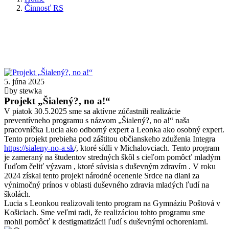
Činnosť RS
5. júna 2025
by stewka
Projekt „Šialený?, no a!“
V piatok 30.5.2025 sme sa aktívne zúčastnili realizácie
preventívneho programu s názvom „Šialený?, no a!“ naša
pracovníčka Lucia ako odborný expert a Leonka ako osobný expert.
Tento projekt prebieha pod záštitou občianskeho zduženia Integra
https://sialeny-no-a.sk
/, ktoré sídli v Michalovciach. Tento program
je zameraný na študentov stredných škôl s cieľom pomôcť mladým
ľuďom čeliť výzvam , ktoré súvisia s duševným zdravím . V roku
2024 získal tento projekt národné ocenenie Srdce na dlani za
výnimočný prínos v oblasti duševného zdravia mladých ľudí na
školách.
Lucia s Leonkou realizovali tento program na Gymnáziu Poštová v
Košiciach. Sme veľmi radi, že realizáciou tohto programu sme
mohli pomôcť k destigmatizácii ľudí s duševnými ochoreniami.