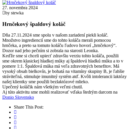
27. novembra 2024
by stewka
Hrnčekový špaldový koláč
Dňa 27.11.2024 sme spolu v našom zariadení piekli koláč.
Množstvo ingrediencií sme do tohto koláča merali pomocou
hrnčeka, a preto sa tomuto koláču ľudovo hovorí „hrnčekový“.
Dozor nad jeho pečním si zobrala na starosti Leonka.
Keďže sme si chceli upiecť zdravšiu verziu tohto koláča, použili
sme okrem klasickej hladkej múky aj špaldovú hladkú múku a to v
pomere 1:1. Špaldová múka má veľa zdravotných benefitov. Má
vysoký obsah bielkovín, je bohatá na vitamíny skupiny B, je ľahšie
stráviteľná, stimuluje imunitný systém atď. Kvôli intolerancii laktózy
našej klientky sme použili bezlaktózové mlieko.
Upečený koláčik nám všetkým veľmi chutil.
Aj túto aktivitu sme mohli realizovať vďaka štedrým darcom na
Donio Slovensko
Share This Post: