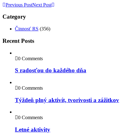
Previous Post
Next Post
Category
Činnosť RS
(356)
Recent Posts
0 Comments
S radosťou do každého dňa
0 Comments
Týždeň plný aktivít, tvorivosti a zážitkov
0 Comments
Letné aktivity