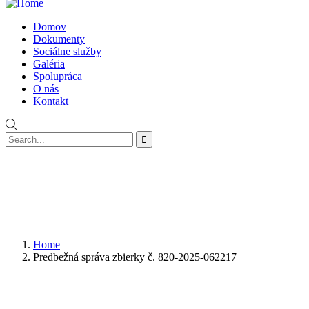
Domov
Dokumenty
Sociálne služby
Galéria
Spolupráca
O nás
Kontakt
Home
Predbežná správa zbierky č. 820-2025-062217