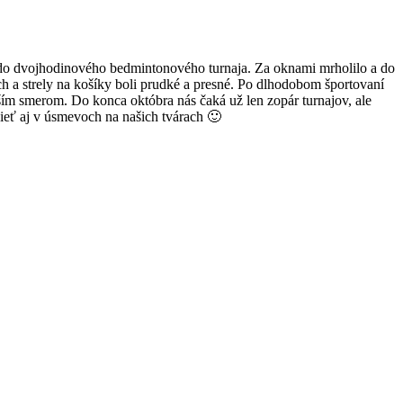
uli do dvojhodinového bedmintonového turnaja. Za oknami mrholilo a do
ách a strely na košíky boli prudké a presné. Po dlhodobom športovaní
ším smerom. Do konca októbra nás čaká už len zopár turnajov, ale
ieť aj v úsmevoch na našich tvárach 🙂