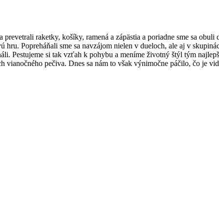
a a prevetrali raketky, košíky, ramená a zápästia a poriadne sme sa ob
rovú hru. Popreháňali sme sa navzájom nielen v dueloch, ale aj v skupin
náli. Pestujeme si tak vzťah k pohybu a meníme životný štýl tým najlep
h vianočného pečiva. Dnes sa nám to však výnimočne páčilo, čo je vid