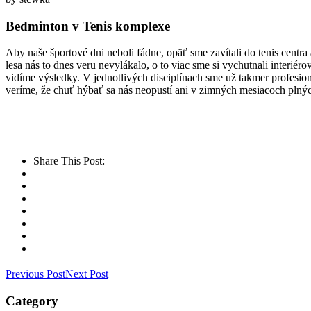
Bedminton v Tenis komplexe
Aby naše športové dni neboli fádne, opäť sme zavítali do tenis centr
lesa nás to dnes veru nevylákalo, o to viac sme si vychutnali interié
vidíme výsledky. V jednotlivých disciplínach sme už takmer profesio
veríme, že chuť hýbať sa nás neopustí ani v zimných mesiacoch plnýc
Share This Post:
Previous Post
Next Post
Category