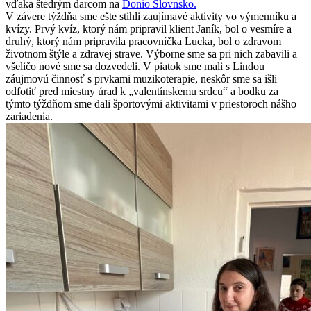
vďaka štedrým darcom na
Donio Slovnsko.
V závere týždňa sme ešte stihli zaujímavé aktivity vo výmenníku a
kvízy. Prvý kvíz, ktorý nám pripravil klient Janík, bol o vesmíre a
druhý, ktorý nám pripravila pracovníčka Lucka, bol o zdravom
životnom štýle a zdravej strave. Výborne sme sa pri nich zabavili a
všeličo nové sme sa dozvedeli. V piatok sme mali s Lindou
záujmovú činnosť s prvkami muzikoterapie, neskôr sme sa išli
odfotiť pred miestny úrad k „valentínskemu srdcu“ a bodku za
týmto týždňom sme dali športovými aktivitami v priestoroch nášho
zariadenia.