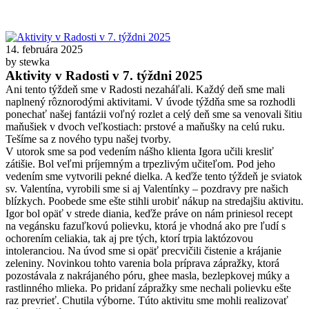
14. februára 2025
by stewka
Aktivity v Radosti v 7. týždni 2025
Ani tento týždeň sme v Radosti nezaháľali. Každý deň sme mali
naplnený rôznorodými aktivitami. V úvode týždňa sme sa rozhodli
ponechať našej fantázii voľný rozlet a celý deň sme sa venovali šitiu
maňušiek v dvoch veľkostiach: prstové a maňušky na celú ruku.
Tešíme sa z nového typu našej tvorby.
V utorok sme sa pod vedením nášho klienta Igora učili kresliť
zátišie. Bol veľmi príjemným a trpezlivým učiteľom. Pod jeho
vedením sme vytvorili pekné dielka. A keďže tento týždeň je sviatok
sv. Valentína, vyrobili sme si aj Valentínky – pozdravy pre našich
blízkych. Poobede sme ešte stihli urobiť nákup na stredajšiu aktivitu.
Igor bol opäť v strede diania, keďže práve on nám priniesol recept
na vegánsku fazuľkovú polievku, ktorá je vhodná ako pre ľudí s
ochorením celiakia, tak aj pre tých, ktorí trpia laktózovou
intoleranciou. Na úvod sme si opäť precvičili čistenie a krájanie
zeleniny. Novinkou tohto varenia bola príprava zápražky, ktorá
pozostávala z nakrájaného póru, ghee masla, bezlepkovej múky a
rastlinného mlieka. Po pridaní zápražky sme nechali polievku ešte
raz prevrieť. Chutila výborne. Túto aktivitu sme mohli realizovať